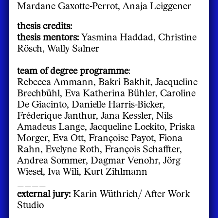
Mardane Gaxotte-Perrot, Anaja Leiggener
thesis credits:
thesis mentors:
Yasmina Haddad, Christine
Rösch, Wally Salner
____
team of degree programme
:
Rebecca Ammann, Bakri Bakhit, Jacqueline
Brechbühl, Eva Katherina Bühler, Caroline
De Giacinto, Danielle Harris-Bicker,
Fréderique Janthur, Jana Kessler, Nils
Amadeus Lange, Jacqueline Loekito, Priska
Morger, Eva Ott, Françoise Payot, Fiona
Rahn, Evelyne Roth, François Schaffter,
Andrea Sommer, Dagmar Venohr, Jörg
Wiesel, Iva Wili, Kurt Zihlmann
____
external jury:
Karin Wüthrich/ After Work
Studio
____