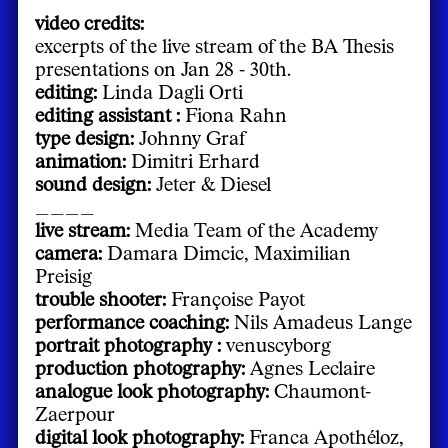
video credits:
excerpts of the live stream of the BA Thesis
presentations on Jan 28 - 30th.
editing:
Linda Dagli Orti
editing assistant :
Fiona Rahn
type design:
Johnny Graf
animation:
Dimitri Erhard
sound design:
Jeter & Diesel
____
live stream:
Media Team of the Academy
camera:
Damara Dimcic, Maximilian
Preisig
trouble shooter:
Françoise Payot
performance coaching:
Nils Amadeus Lange
portrait photography :
venuscyborg
production photography:
Agnes Leclaire
analogue look photography:
Chaumont-
Zaerpour
digital look photography:
Franca Apothéloz,