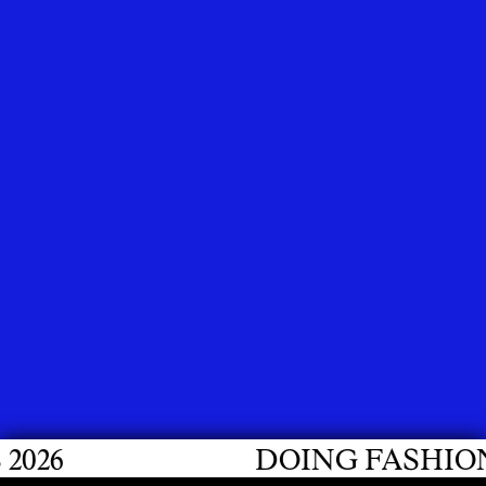
6
DOING FASHION G