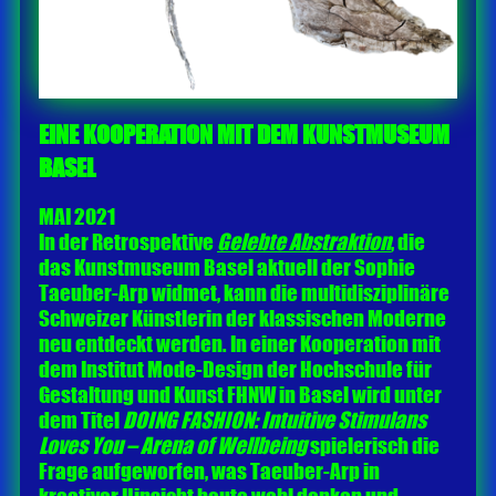
EINE KOOPERATION MIT DEM KUNSTMUSEUM
BASEL
MAI 2021
In der Retrospektive
Gelebte Abstraktion
, die
das Kunstmuseum Basel aktuell der Sophie
Taeuber-Arp widmet, kann die multidisziplinäre
Schweizer Künstlerin der klassischen Moderne
neu entdeckt werden. In einer Kooperation mit
dem Institut Mode-Design der Hochschule für
Gestaltung und Kunst FHNW in Basel wird unter
dem Titel
DOING FASHION: Intuitive Stimulans
Loves You – Arena of Wellbeing
spielerisch die
Frage aufgeworfen, was Taeuber-Arp in